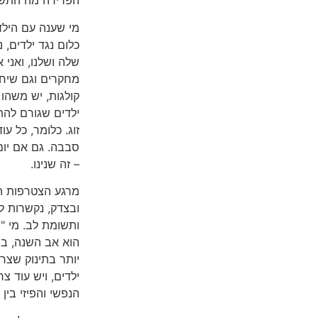
הפרידה מה התש
מי שענה עם הילד 
כלום נגד ילדים, 
שלה ושלנו, ואני
מחקרים וגם שיחו
קולגות, יש משהו 
ילדים שגורם להתר
זוג. כלומר, כל עו
סבבה. גם אם יום
– זה שנינו.
מרגע הצטרפות הי
ובצדק, נקשרות לי
ותשומת לב. מי "נ
הוא אב השנה, בן 
יותר בתינוק שצרי
ילדים, ויש עוד צ
הנפשי והפיזי בין ב