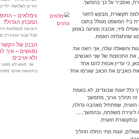
ת, ואסביר על כך בהמשך.
הורים לשלושה ילדים,
 למה תקשורת, מבקש לחזור
גימלאים – החופש
ת בי? המשפט מגולל בתוכו
המבחן הגדול?
היציאה לגמלאות היא 
פילו פיזי, אכזבה ופגיעה באמון
אבל עבור זוגות רבים
רגע שהתגלתה האמת.
הבנק של הקשר:
גות והשאלה עולה, אני רואה את
נפגשים – איך ל
, את התכווצות של שני האנשים,
ולא אויבים
אן, כי עדיין אכפת להם אחד
אני פוגש לא מעט זו
זאת כואבים את הכאב שגרמו אחד
בתחושה שהם 'מסתד
ך כלל זוגות שבוגדים, לא באמת
 זה תהליך ארוך, מתמשך
הזוגית, שמתחיל מאהבה גדולה,
 ליצירת משפחה, ובהמשך……
בתקשורת הזוגית.
ואלים, זוגות מתי החלה תהליך