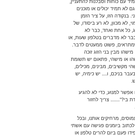
יד עם כוחות וסבלנות להתעניין,
 לא תמיד יכולים או מוכנים
. בנקודה הזו, על ציר הזמן
, לא מכוון, לא רע ביסודו, של
ג, כל אחת ואחד, כבר לא
ר לא מדברים בטלפון שעות, או
שמתראים, פשוט ממעטים לדבר.
מישהו מבין בני הזוג זוכה
הו או מישהי, פתאום יש תשומת
הי מקשיבים, מבינים, מכילים,
עבר בניכם, ו…. יש כימיה, יש
.
 אפשר למנוע, כדי לא להגיע
 בי?"……. צריך לחזור
מוסים, מרחיקים אותנו, ובכל
 לכתוב ביומנים פגישה עם אשתי
ידו פעם ביום להרים טלפון או