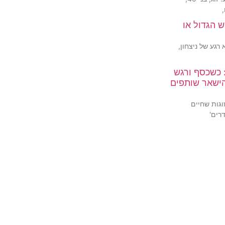
 הגדול או
רגע של ניצחון,
 כשכסף ורגש
הישאר שותפים
גות שחיים
רים'