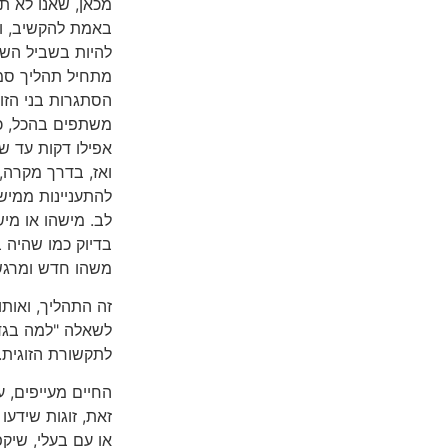
מכאן, שאנו לא תמ
באמת להקשיב, וגם
להיות בשביל השני
מתחיל תהליך סמוי
הסתגרות בני הזו
משתפים בהכל, כב
אפילו דקות עד 
ואז, בדרך מקרה, 
להתעניינות ממיש
לב. מישהו או מיש
בדיוק כמו שהיה ב
משהו חדש ומרגש
זה התהליך, ואותו
לשאלה "למה בגדת
לתקשורת הזוגית.
החיים מעייפים, ע
זאת, זוגות שידעו
או עם בעלי, שיקפ