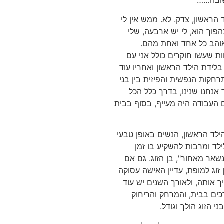
ובה……
הראשון, צדק. לא. ממש אין לי
נהפוך הוא, לי יש ארבעה, שלי
 אוהב כל אחד ואחת מהם.
ת שעשו חוקרים כולל אני עם
בלידת הילד הראשון ואחריו עוד
חקות הנפשית והפיזית בין בני
ד אנחנו שנינו, בדרך כלל הכל
 העבודה היה מעייף, בסוף בבית
לד הראשון, הנשים באופן טבעי
לד ומרבות להשקיע בו זמן
שאר מאחור", בן הזוג. גם אם
זוג למופת, עדיין האישה עסוקה
ך אותה, ולאורך השנים יש עוד
רכים בבית, והמרחק והריחוק
ני הזוג הולך וגודל.