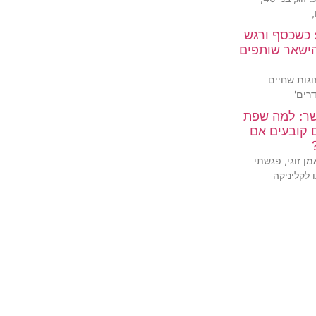
 כשכסף ורגש
הישאר שותפים
גות שחיים
רים'
שר: למה שפת
 קובעים אם
מן זוגי, פגשתי
 לקליניקה