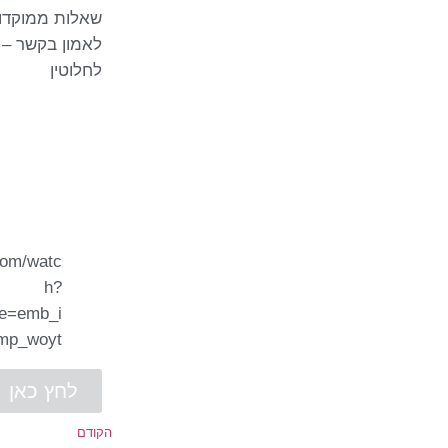
שאלות ממוקדות
לאמון בקשר – 
לחלוטין
com/watc
h?
re=emb_i
mp_woyt
לחץ כאן
הקודם