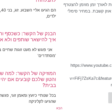
להצלחה?
 לאורך זמן מוזמן להצטרף
הם
אוזן קשבת. במחיר סימלי
ילדים,
הבנק של הקשר: כשכסף ורג
איך להישאר שותפים ולא או
אני פוגש לא מעט זוגות שחיים 
'מסתדרים'
https://www.youtube.
המוזיקה של הקשר: למה שפ
v=FiFj7ZsKa7c&featu
והטון שלכם קובעים אם יהי
בבית?
בכל שנותיי כיועץ ומאמן זוגי, פגשת
שהגיעו לקליניקה
הבא