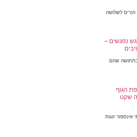
 הגיעו אליי השבוע. זוג, בני 40, הורים לשלושה
ש נפגשים –
יבים
בתחושה שהם
ת הגוף
ה שקט
י אינספור זוגות