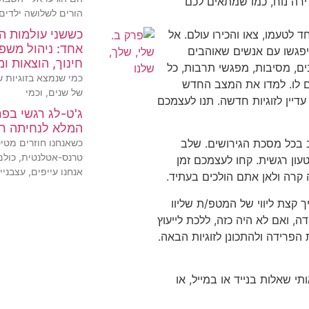
רה נוח, כמו שמתאים לכם
הורים לשלושה ילדים,
כששני עולמות ה
 לטעמו, צאו והכירו עולם. אל
אחד: ניהול משפ
יפגשו עם אנשים שאוהבים
חינוך, הוצאות ו
ם, מסיבות, מפגשי תרבות, כל
כמי שנמצא בזוגיות ש
לו. למדו את המצב החדש
של שנים, וכמי
דיין לזוגיות חדשה. תנו לעצמכם
ג'ט-לג רגשי בפר
המלא לנחיתה רכ
כשאנחנו חוזרים מטי
 בכל מסכת הגירושים. שלב
טרנס-אטלנטית, כולם
עון רגשית. קחו לעצמכם זמן
אנחנו עייפים, עצבניי
 קרה ולאן אתם הולכים בעתיד.
 קצת ליווי של המטפ/ת שליוו
, ואם לא היה כזה, ללכת לייעוץ
ת הפרידה ולהתכונן לזוגיות הבאה.
תי שאלות בנייד או במייל, או