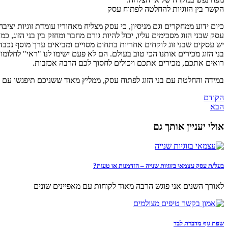
הקשר בין הזוגיות להחלטה לפתוח עסק
כיום ידוע ממחקרים וגם מניסיון, כי עסק מצליח מאחוריו עומדת זוגיות יציבה
עסק שבני הזוג מסכימים עליו, יכול להיות גורם מחבר ומחזק בין בני הזוג,
יש עסקים שבני זוג לוקחים אחריות בתחום מסויים ומביאים ערך מוסף נכבד 
בני הזוג מכירים אותנו הכי טוב בעולם. הם לא פעם ישימו לנו "ראי" לחלומ
רואים אתכם, מכירים אתכם ויכולים לחסוך לכם הרבה אכזבות.
במידה והחלטת עם בני הזוג לפתוח עסק, ממליץ מאוד ששניכם תיפגשו עם 
הקודם
הבא
אולי יעניין אותך גם
בעל/ת עסק עצמאי בזוגיות שנייה – הזדמנות או טעות?
לאורך השנים אני פוגש הרבה מאוד לקוחות עם מאפיינים שונים
שפת גוף מדברת לבד