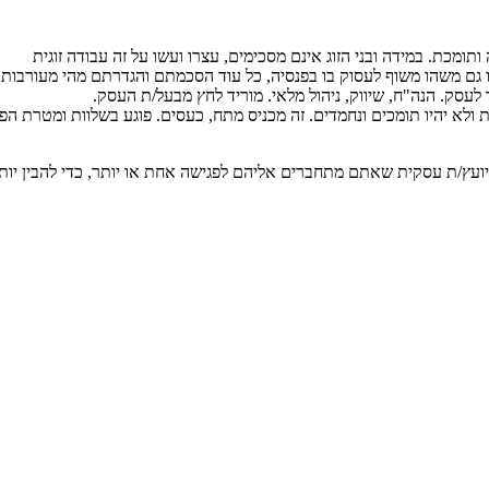
 ותומכת. במידה ובני הזוג אינם מסכימים, עצרו ועשו על זה עבודה זוגית
 כמו גם משהו משוף לעסוק בו בפנסיה, כל עוד הסכמתם והגדרתם מהי מעורבות 
לעסק. הנה"ח, שיווק, ניהול מלאי. מוריד לחץ מבעל/ת העסק.
ות ולא יהיו תומכים ונחמדים. זה מכניס מתח, כעסים. פוגע בשלוות ומטרת הפ
יועץ/ת עסקית שאתם מתחברים אליהם לפגישה אחת או יותר, כדי להבין יות