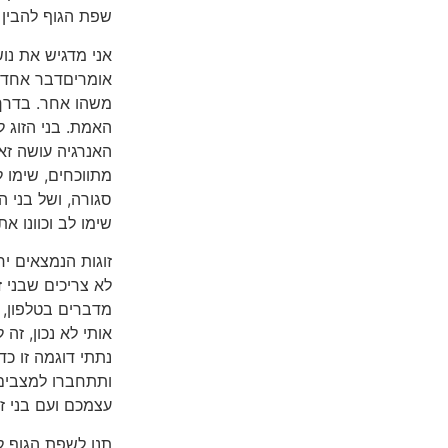
שפת הגוף להבין 
אני מדגיש את נו
אומריםדבר אחד ו
משהו אחר. בדרך
האמת. בני הזוג ל
האנרגיה עושה זא
מתווכחים, שימו 
סגורה, ושל בני ה
שימו לב וכוונו 
זוגות הנמצאים י
לא צריכים שבני ז
מדברים בטלפון, ו
אותי לא נכון, זה 
נתתי דוגמה זו כ
ותתחברו למצבים
עצמכם ועם בני זו
תנו לשפת הגוף 