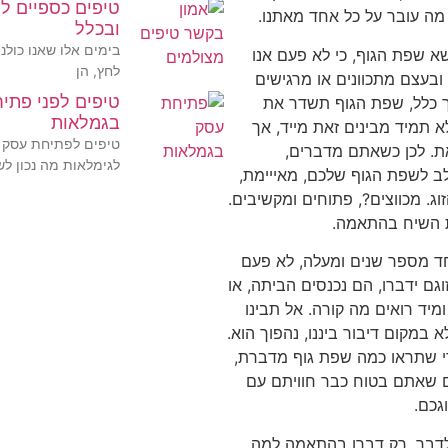
טיפים כספיים לי
מה עובר על כל אחד מאתנו.
ובכלל
בימים אלו שאנו כולנו
שא שפת הגוף, כי לא פעם אנו
לחץ, הן
בעצם מתכוונים או מרגישים
טיפים לפני פתי
 כלל, שפת הגוף תשדר את
בגמלאות
א תמיד מבינים זאת מייד, אך
טיפים לפתיחת עסק 
ת. לכן כשאתם מדברים,
לגימלאות מה נכון ל
לב לשפת הגוף שלכם, מאייימת,
זוג. מכווצים?, פתוחים ומקשיבים.
את השיח בהתאמה.
חד מספר שנים ומעלה, לא פעם
וגם ידברו, הם נכנסים הביתה, או
מיד רואים מה קורה. אל תבינו
לא במקום דיבור ביננו, נהפוך הוא.
די שתראו כמה שפת גוף מדברת,
 שאתם בטוח כבר חוויתם עם
גכם.
לדבר, רק דברו בהתאמה למה